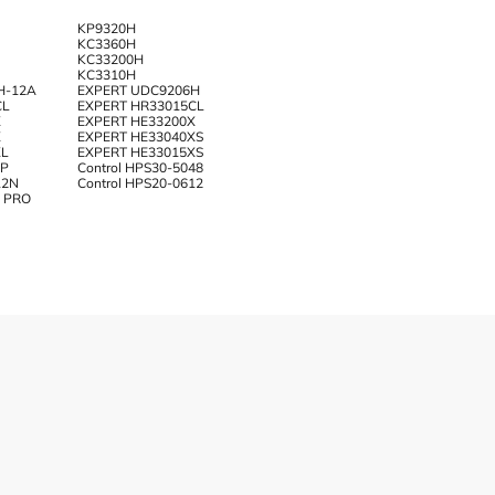
KP9320H
KC3360H
KC33200H
KC3310H
H-12A
EXPERT UDC9206H
CL
EXPERT HR33015CL
X
EXPERT HE33200X
X
EXPERT HE33040XS
XL
EXPERT HE33015XS
4P
Control HPS30-5048
12N
Control HPS20-0612
8 PRO