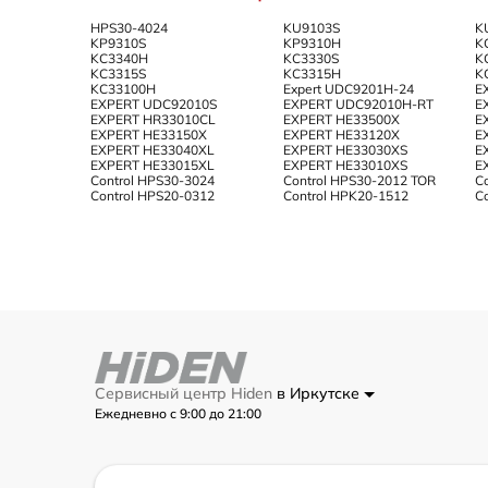
HPS30-4024
KU9103S
K
KP9310S
KP9310H
K
KC3340H
KC3330S
K
KC3315S
KC3315H
K
KC33100H
Expert UDC9201H-24
E
EXPERT UDC92010S
EXPERT UDC92010H-RT
E
EXPERT HR33010CL
EXPERT HE33500X
E
EXPERT HE33150X
EXPERT HE33120X
E
EXPERT HE33040XL
EXPERT HE33030XS
E
EXPERT HE33015XL
EXPERT HE33010XS
E
Control HPS30-3024
Control HPS30-2012 TOR
C
Control HPS20-0312
Control HPK20-1512
C
Сервисный центр Hiden
в Иркутске
Ежедневно с 9:00 до 21:00