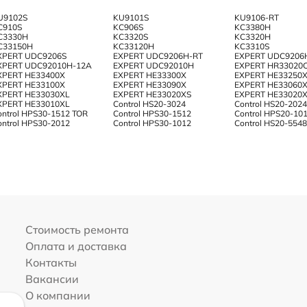
U9102S
KU9101S
KU9106-RT
C910S
KC906S
KC3380H
C3330H
KC3320S
KC3320H
C33150H
KC33120H
KC3310S
XPERT UDC9206S
EXPERT UDC9206H-RT
EXPERT UDC9206
XPERT UDC92010H-12A
EXPERT UDC92010H
EXPERT HR33020
XPERT HE33400X
EXPERT HE33300X
EXPERT HE33250
XPERT HE33100X
EXPERT HE33090X
EXPERT HE33060
XPERT HE33030XL
EXPERT HE33020XS
EXPERT HE33020
XPERT HE33010XL
Control HS20-3024
Control HS20-202
ontrol HPS30-1512 TOR
Control HPS30-1512
Control HPS20-10
ontrol HPS30-2012
Control HPS30-1012
Control HS20-554
Стоимость ремонта
Оплата и доставка
Контакты
Вакансии
О компании