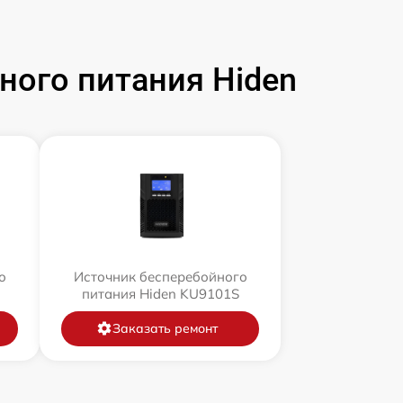
ого питания Hiden
о
Источник бесперебойного
питания Hiden KU9101S
Заказать ремонт