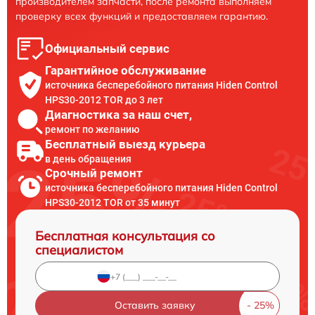
производителем запчасти, после ремонта выполняем
проверку всех функций и предоставляем гарантию.
Официальный сервис
Гарантийное обслуживание
источника бесперебойного питания Hiden Control
HPS30-2012 TOR до 3 лет
Диагностика за наш счет,
ремонт по желанию
Бесплатный выезд курьера
в день обращения
Срочный ремонт
источника бесперебойного питания Hiden Control
HPS30-2012 TOR от 35 минут
Бесплатная консультация со
специалистом
Оставить заявку