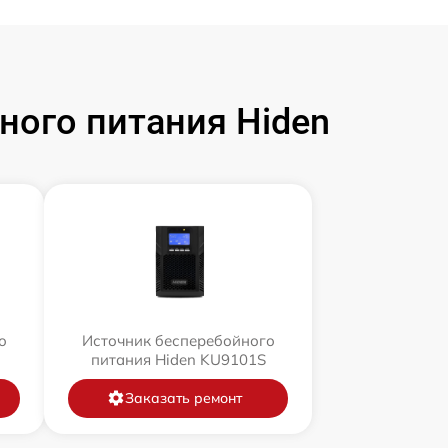
ого питания Hiden
о
Источник бесперебойного
питания Hiden KU9101S
Заказать ремонт