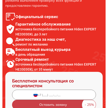
ремонта выполняем проверку всех функций и
предоставляем гарантию.
Официальный сервис
Гарантийное обслуживание
источника бесперебойного питания Hiden EXPERT
HE33030XL до 3 лет
Диагностика за наш счет,
ремонт по желанию
Бесплатный выезд курьера
в день обращения
Срочный ремонт
источника бесперебойного питания Hiden EXPERT
HE33030XL от 35 минут
Бесплатная консультация со
специалистом
Оставить заявку