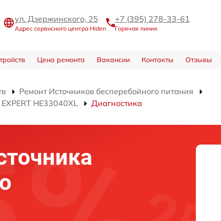
ул. Дзержинского, 25
+7 (395) 278-33-61
Адрес сервисного центра Hiden
Горячая линия
тройств
Цена ремонта
Вакансии
Контакты
Отзывы
тв
Ремонт Источников бесперебойного питания
я EXPERT HE33040XL
Диагностика
сточника
о