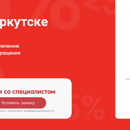
ркутске
 желанию
бращения
я со специалистом
Оставить заявку
есь c
политикой конфиденциальности