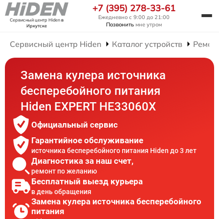
+7 (395) 278-33-61
Ежедневно с 9:00 до 21:00
Сервисный центр Hiden
в
Позвонить
мне утром
Иркутске
Сервисный центр Hiden
Каталог устройств
Ремон
Замена кулера источника
бесперебойного питания
Hiden EXPERT HE33060X
Официальный сервис
Гарантийное обслуживание
источника бесперебойного питания Hiden до 3 лет
Диагностика за наш счет,
ремонт по желанию
Бесплатный выезд курьера
в день обращения
Замена кулера источника бесперебойного
питания