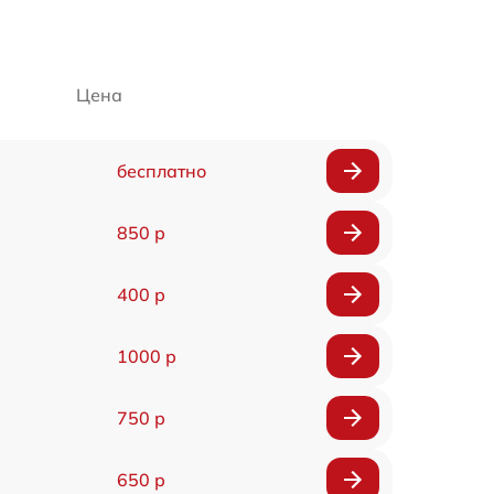
Цена
бесплатно
850 р
400 р
1000 р
750 р
650 р