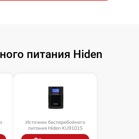
ого питания Hiden
о
Источник бесперебойного
питания Hiden KU9101S