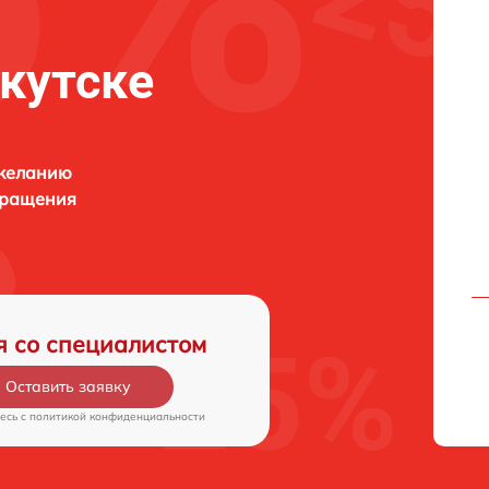
кутске
 желанию
бращения
я со специалистом
Оставить заявку
есь c
политикой конфиденциальности