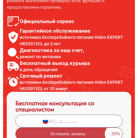
ремонта выполняем проверку всех функций и
предоставляем гарантию.
Официальный сервис
Гарантийное обслуживание
источника бесперебойного питания Hiden EXPERT
HR33015CL до 3 лет
Диагностика за наш счет,
ремонт по желанию
Бесплатный выезд курьера
в день обращения
Срочный ремонт
источника бесперебойного питания Hiden EXPERT
HR33015CL от 35 минут
Бесплатная консультация со
специалистом
Оставить заявку