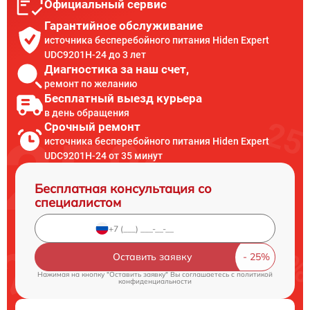
Официальный сервис
Гарантийное обслуживание
источника бесперебойного питания Hiden Expert
UDC9201H-24 до 3 лет
Диагностика за наш счет,
ремонт по желанию
Бесплатный выезд курьера
в день обращения
Срочный ремонт
источника бесперебойного питания Hiden Expert
UDC9201H-24 от 35 минут
Бесплатная консультация со
специалистом
Оставить заявку
Нажимая на кнопку "Оставить заявку" Вы соглашаетесь c
политикой
конфиденциальности