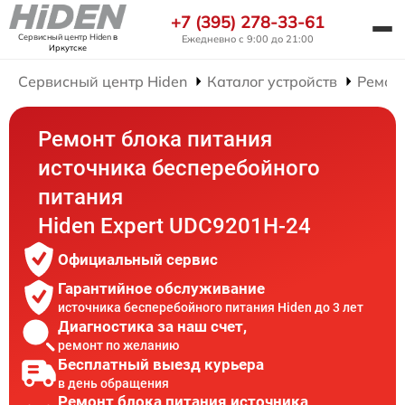
+7 (395) 278-33-61
Сервисный центр Hiden
в
Ежедневно с 9:00 до 21:00
Иркутске
Сервисный центр Hiden
Каталог устройств
Ремон
Ремонт блока питания
источника бесперебойного
питания
Hiden Expert UDC9201H-24
Официальный сервис
Гарантийное обслуживание
источника бесперебойного питания Hiden до 3 лет
Диагностика за наш счет,
ремонт по желанию
Бесплатный выезд курьера
в день обращения
Ремонт блока питания источника