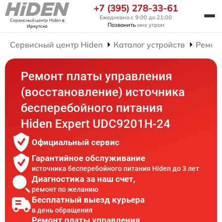
+7 (395) 278-33-61
Ежедневно с 9:00 до 21:00
Сервисный центр Hiden
в
Позвонить
мне утром
Иркутске
Сервисный центр Hiden
Каталог устройств
Ремон
Ремонт платы управления
(восстановление) источника
бесперебойного питания
Hiden Expert UDC9201H-24
Официальный сервис
Гарантийное обслуживание
источника бесперебойного питания Hiden до 3 лет
Диагностика за наш счет,
ремонт по желанию
Бесплатный выезд курьера
в день обращения
Ремонт платы управления