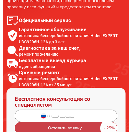
производителем запчасти, после ремонта выполняем
проверку всех функций и предоставляем гарантию.
Официальный сервис
Гарантийное обслуживание
источника бесперебойного питания Hiden EXPERT
UDC9206H-12A до 3 лет
Диагностика за наш счет,
ремонт по желанию
Бесплатный выезд курьера
в день обращения
Срочный ремонт
источника бесперебойного питания Hiden EXPERT
UDC9206H-12A от 35 минут
Бесплатная консультация со
специалистом
Оставить заявку