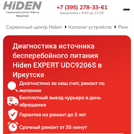
+7 (395) 278-33-61
Сервисный центр Hiden
в
Ежедневно с 9:00 до 21:00
Иркутске
Сервисный центр Hiden
Каталог устройств
Ремон
Диагностика источника
бесперебойного питания
Hiden EXPERT UDC9206S в
Иркутске
Диагностика за наш счет, ремонт по
желанию
Бесплатный выезд курьера в день
обращения
Гарантия на ремонт до 3 лет
Срочный ремонт от 35 минут