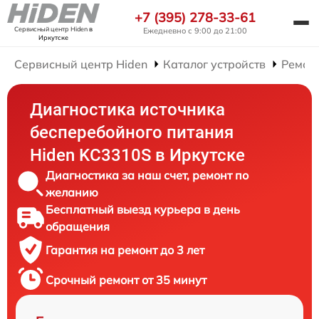
+7 (395) 278-33-61
Сервисный центр Hiden
в
Ежедневно с 9:00 до 21:00
Иркутске
Сервисный центр Hiden
Каталог устройств
Ремон
Диагностика источника
бесперебойного питания
Hiden KC3310S в Иркутске
Диагностика за наш счет, ремонт по
желанию
Бесплатный выезд курьера в день
обращения
Гарантия на ремонт до 3 лет
Срочный ремонт от 35 минут