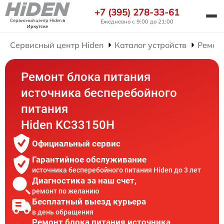
+7 (395) 278-33-61
Сервисный центр Hiden
в
Ежедневно с 9:00 до 21:00
Иркутске
Сервисный центр Hiden
Каталог устройств
Ремон
Ремонт блока питания
источника бесперебойного
питания
Hiden KC33150H
Официальный сервис
Гарантийное обслуживание
источника бесперебойного питания Hiden до 3 лет
Диагностика за наш счет,
ремонт по желанию
Бесплатный выезд курьера
в день обращения
Ремонт блока питания источника