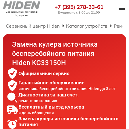
+7 (395) 278-33-61
Сервисный центр Hiden
в
Ежедневно с 9:00 до 21:00
Иркутске
Сервисный центр Hiden
Каталог устройств
Ремон
Замена кулера источника
бесперебойного питания
Hiden KC33150H
Официальный сервис
Гарантийное обслуживание
источника бесперебойного питания Hiden до 3 лет
Диагностика за наш счет,
ремонт по желанию
Бесплатный выезд курьера
в день обращения
Замена кулера источника бесперебойного
питания