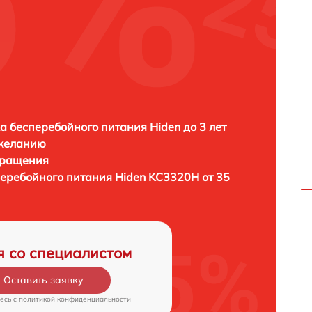
H
а бесперебойного питания Hiden до 3 лет
 желанию
бращения
перебойного питания
Hiden KC3320H от 35
я со специалистом
Оставить заявку
есь c
политикой конфиденциальности