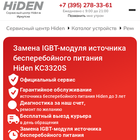
+7 (395) 278-33-61
Ежедневно с 9:00 до 21:00
Сервисный центр Hiden
в
Позвонить
мне утром
Иркутске
Сервисный центр Hiden
Каталог устройств
Ремон
Замена IGBT-модуля источника
бесперебойного питания
Hiden KC3320S
Официальный сервис
Гарантийное обслуживание
источника бесперебойного питания Hiden до 3 лет
Диагностика за наш счет,
ремонт по желанию
Бесплатный выезд курьера
в день обращения
Замена IGBT-модуля источника
бесперебойного питания