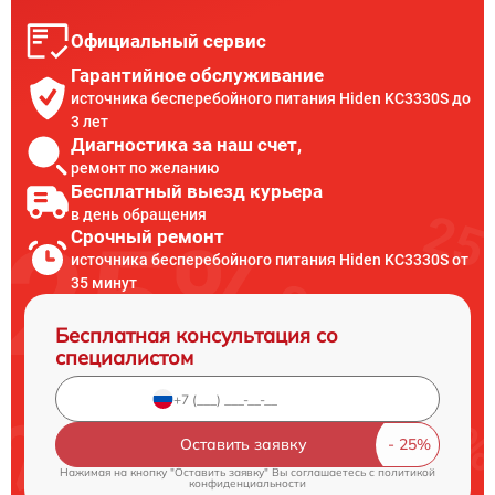
Официальный сервис
Гарантийное обслуживание
источника бесперебойного питания Hiden KC3330S до
3 лет
Диагностика за наш счет,
ремонт по желанию
Бесплатный выезд курьера
в день обращения
Срочный ремонт
источника бесперебойного питания Hiden KC3330S от
35 минут
Бесплатная консультация со
специалистом
Оставить заявку
Нажимая на кнопку "Оставить заявку" Вы соглашаетесь c
политикой
конфиденциальности