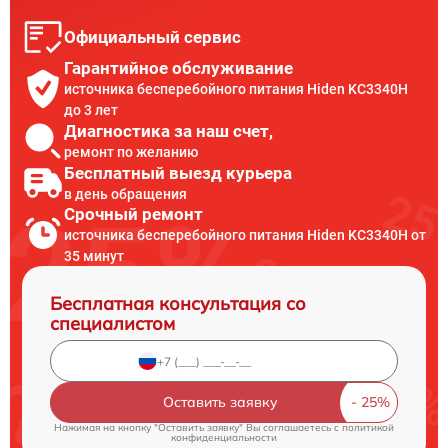
Официальный сервис
Гарантийное обслуживание
источника бесперебойного питания Hiden KC3340H
до 3 лет
Диагностика за наш счет,
ремонт по желанию
Бесплатный выезд курьера
в день обращения
Срочный ремонт
источника бесперебойного питания Hiden KC3340H от
35 минут
Бесплатная консультация со
специалистом
Оставить заявку
Нажимая на кнопку "Оставить заявку" Вы соглашаетесь c
политикой
конфиденциальности