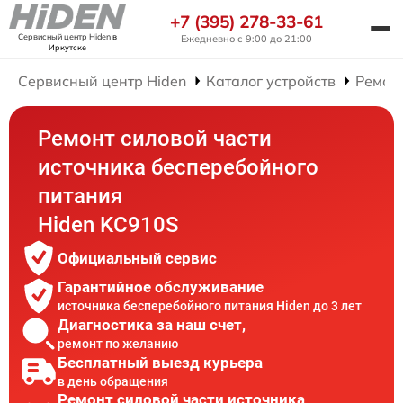
+7 (395) 278-33-61
Сервисный центр Hiden
в
Ежедневно с 9:00 до 21:00
Иркутске
Сервисный центр Hiden
Каталог устройств
Ремон
Ремонт силовой части
источника бесперебойного
питания
Hiden KC910S
Официальный сервис
Гарантийное обслуживание
источника бесперебойного питания Hiden до 3 лет
Диагностика за наш счет,
ремонт по желанию
Бесплатный выезд курьера
в день обращения
Ремонт силовой части источника