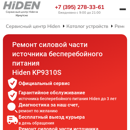
+7 (395) 278-33-61
Сервисный центр Hiden
в
Ежедневно с 9:00 до 21:00
Иркутске
Сервисный центр Hiden
Каталог устройств
Ремон
Ремонт силовой части
источника бесперебойного
питания
Hiden KP9310S
Официальный сервис
Гарантийное обслуживание
источника бесперебойного питания Hiden до 3 лет
Диагностика за наш счет,
ремонт по желанию
Бесплатный выезд курьера
в день обращения
Ремонт силовой части источника