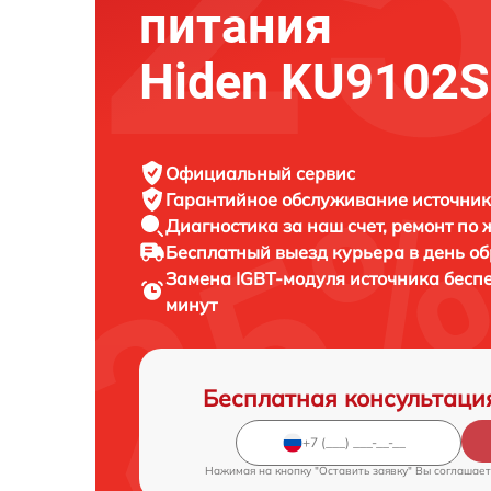
питания
Hiden KU9102S
Официальный сервис
Гарантийное обслуживание
источник
Диагностика за наш счет,
ремонт по
Бесплатный выезд курьера
в день о
Замена IGBT-модуля источника бесп
минут
Бесплатная консультаци
Нажимая на кнопку "Оставить заявку" Вы соглашает