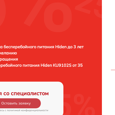
а бесперебойного питания Hiden до 3 лет
 желанию
бращения
еребойного питания
Hiden KU9102S от 35
я со специалистом
Оставить заявку
есь c
политикой конфиденциальности