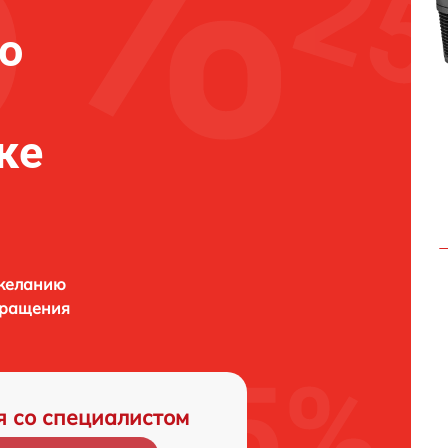
о
ке
 желанию
бращения
я со специалистом